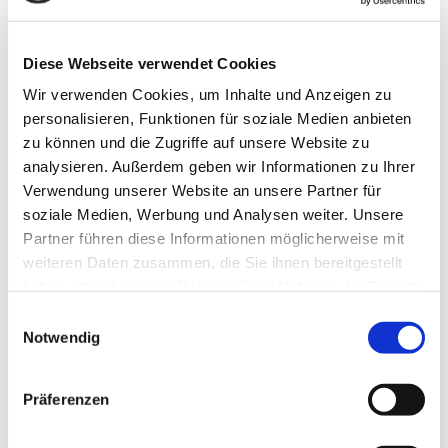
(zahnärztliche Verordnung)
- Krankengymnastik: - auf neurophysiologischer Basis
Diese Webseite verwendet Cookies
- Stabilisationstraining für Wirbelsäule
und Extemitätengelenke
Wir verwenden Cookies, um Inhalte und Anzeigen zu
- spezielle manuelle
personalisieren, Funktionen für soziale Medien anbieten
Detonisierungstechniken schmerzhafter
Muskelketten
zu können und die Zugriffe auf unsere Website zu
analysieren. Außerdem geben wir Informationen zu Ihrer
- Manuelle Lymphdrainage
Verwendung unserer Website an unsere Partner für
- Klassische Massage mit Fangoanwendung
soziale Medien, Werbung und Analysen weiter. Unsere
Partner führen diese Informationen möglicherweise mit
weiteren Daten zusammen, die Sie ihnen bereitgestellt
haben oder die sie im Rahmen Ihrer Nutzung der Dienste
gesammelt haben.
Einwilligungsauswahl
Notwendig
Präferenzen